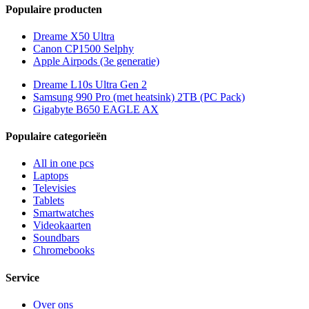
Populaire producten
Dreame X50 Ultra
Canon CP1500 Selphy
Apple Airpods (3e generatie)
Dreame L10s Ultra Gen 2
Samsung 990 Pro (met heatsink) 2TB (PC Pack)
Gigabyte B650 EAGLE AX
Populaire categorieën
All in one pcs
Laptops
Televisies
Tablets
Smartwatches
Videokaarten
Soundbars
Chromebooks
Service
Over ons