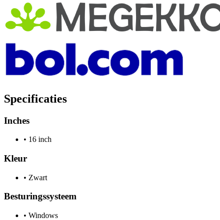
Specificaties
Inches
•
16 inch
Kleur
•
Zwart
Besturingssysteem
•
Windows