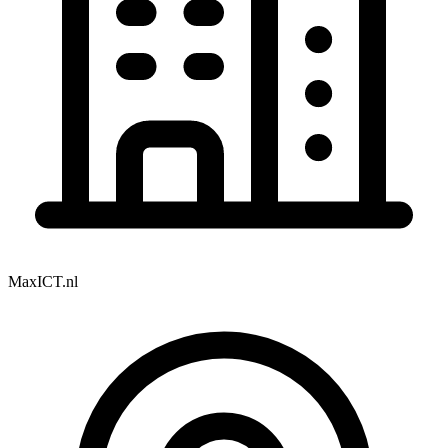
MaxICT.nl