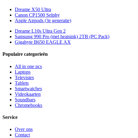
Dreame X50 Ultra
Canon CP1500 Selphy
Apple Airpods (3e generatie)
Dreame L10s Ultra Gen 2
Samsung 990 Pro (met heatsink) 2TB (PC Pack)
Gigabyte B650 EAGLE AX
Populaire categorieën
All in one pcs
Laptops
Televisies
Tablets
Smartwatches
Videokaarten
Soundbars
Chromebooks
Service
Over ons
Contact