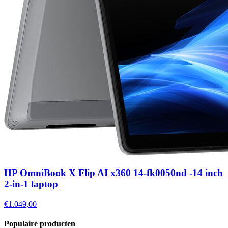
HP OmniBook X Flip AI x360 14-fk0050nd -14 inch
2-in-1 laptop
€1.049,00
Populaire producten