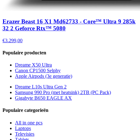
Erazer Beast 16 X1 Md62733 - Core™ Ultra 9 285k
32 2 Geforce Rtx™ 5080
€3.299,00
Populaire producten
Dreame X50 Ultra
Canon CP1500 Selphy
Apple Airpods (3e generatie)
Dreame L10s Ultra Gen 2
Samsung 990 Pro (met heatsink) 2TB (PC Pack)
Gigabyte B650 EAGLE AX
Populaire categorieën
All in one pcs
Laptops
Televisies
Tablets