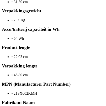
•
31.30 cm
Verpakkingsgewicht
•
2.39 kg
Accu/batterij capaciteit in Wh
•
64 Wh
Product lengte
•
22.03 cm
Verpakking lengte
•
45.80 cm
MPN (Manufacturer Part Number)
•
21SX002KMH
Fabrikant Naam