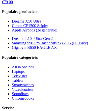
€79,00
Populaire producten
Dreame X50 Ultra
Canon CP1500 Selphy
Apple Airpods (3e generatie)
Dreame L10s Ultra Gen 2
Samsung 990 Pro (met heatsink) 2TB (PC Pack)
Gigabyte B650 EAGLE AX
Populaire categorieën
All in one pcs
Laptops
Televisies
Tablets
Smartwatches
Videokaarten
Soundbars
Chromebooks
Service