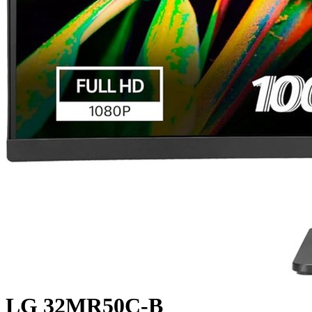
LG 32MR50C-B