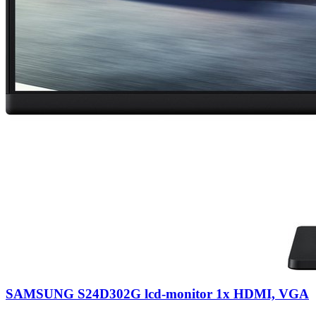
SAMSUNG S24D302G lcd-monitor 1x HDMI, VGA