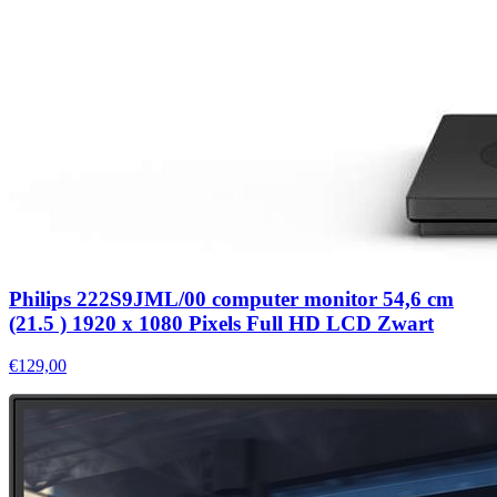
Philips 222S9JML/00 computer monitor 54,6 cm
(21.5 ) 1920 x 1080 Pixels Full HD LCD Zwart
€129,00