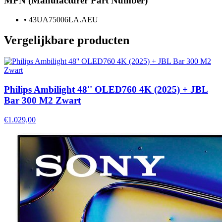
MPN (Manufacturer Part Number)
•
43UA75006LA.AEU
Vergelijkbare producten
Philips Ambilight 48'' OLED760 4K (2025) + JBL
Bar 300 M2 Zwart
€1.029,00