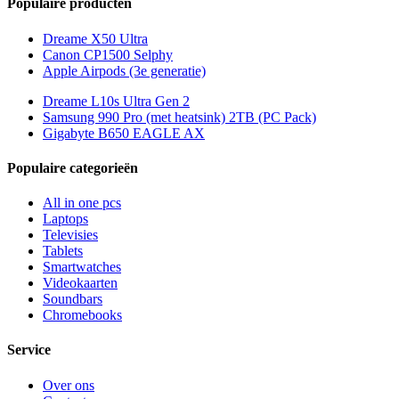
Populaire producten
Dreame X50 Ultra
Canon CP1500 Selphy
Apple Airpods (3e generatie)
Dreame L10s Ultra Gen 2
Samsung 990 Pro (met heatsink) 2TB (PC Pack)
Gigabyte B650 EAGLE AX
Populaire categorieën
All in one pcs
Laptops
Televisies
Tablets
Smartwatches
Videokaarten
Soundbars
Chromebooks
Service
Over ons