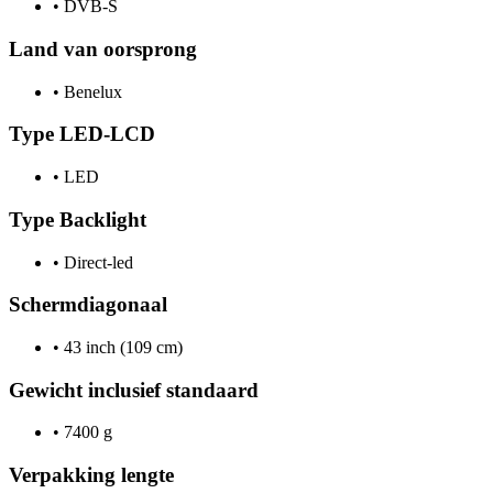
•
DVB-S
Land van oorsprong
•
Benelux
Type LED-LCD
•
LED
Type Backlight
•
Direct-led
Schermdiagonaal
•
43 inch (109 cm)
Gewicht inclusief standaard
•
7400 g
Verpakking lengte