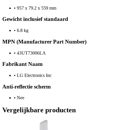
•
957 x 79.2 x 559 mm
Gewicht inclusief standaard
•
6.8 kg
MPN (Manufacturer Part Number)
•
43UT73006LA
Fabrikant Naam
•
LG Electronics Inc
Anti-reflectie scherm
•
Nee
Vergelijkbare producten