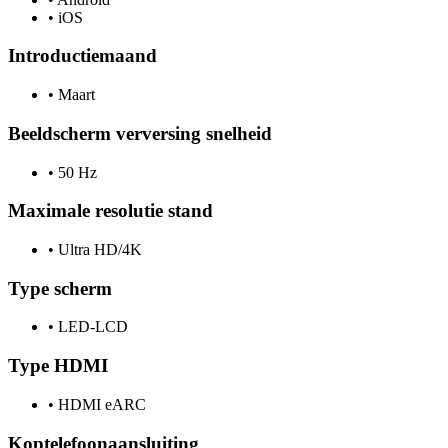
•
iOS
Introductiemaand
•
Maart
Beeldscherm verversing snelheid
•
50 Hz
Maximale resolutie stand
•
Ultra HD/4K
Type scherm
•
LED-LCD
Type HDMI
•
HDMI eARC
Koptelefoonaansluiting