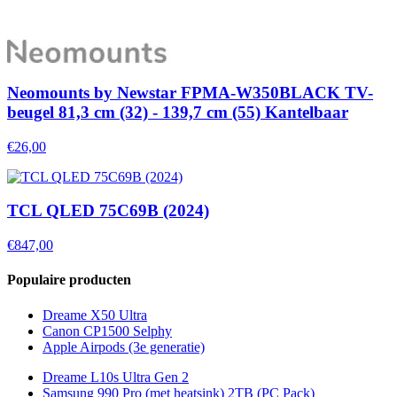
Neomounts by Newstar FPMA-W350BLACK TV-
beugel 81,3 cm (32) - 139,7 cm (55) Kantelbaar
€26,00
TCL QLED 75C69B (2024)
€847,00
Populaire producten
Dreame X50 Ultra
Canon CP1500 Selphy
Apple Airpods (3e generatie)
Dreame L10s Ultra Gen 2
Samsung 990 Pro (met heatsink) 2TB (PC Pack)