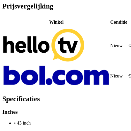
Prijsvergelijking
Winkel
Conditie
Nieuw
€
Nieuw
€
Specificaties
Inches
•
43 inch