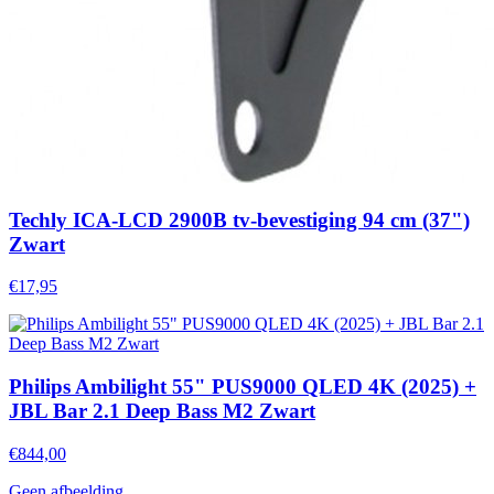
Techly ICA-LCD 2900B tv-bevestiging 94 cm (37")
Zwart
€17,95
Philips Ambilight 55" PUS9000 QLED 4K (2025) +
JBL Bar 2.1 Deep Bass M2 Zwart
€844,00
Geen afbeelding