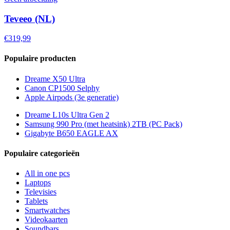
Teveeo (NL)
€319,99
Populaire producten
Dreame X50 Ultra
Canon CP1500 Selphy
Apple Airpods (3e generatie)
Dreame L10s Ultra Gen 2
Samsung 990 Pro (met heatsink) 2TB (PC Pack)
Gigabyte B650 EAGLE AX
Populaire categorieën
All in one pcs
Laptops
Televisies
Tablets
Smartwatches
Videokaarten
Soundbars