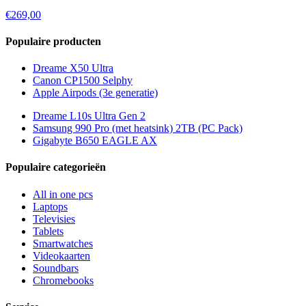
€269,00
Populaire producten
Dreame X50 Ultra
Canon CP1500 Selphy
Apple Airpods (3e generatie)
Dreame L10s Ultra Gen 2
Samsung 990 Pro (met heatsink) 2TB (PC Pack)
Gigabyte B650 EAGLE AX
Populaire categorieën
All in one pcs
Laptops
Televisies
Tablets
Smartwatches
Videokaarten
Soundbars
Chromebooks