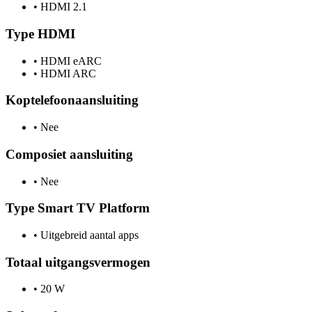
•
HDMI 2.1
Type HDMI
•
HDMI eARC
•
HDMI ARC
Koptelefoonaansluiting
•
Nee
Composiet aansluiting
•
Nee
Type Smart TV Platform
•
Uitgebreid aantal apps
Totaal uitgangsvermogen
•
20 W