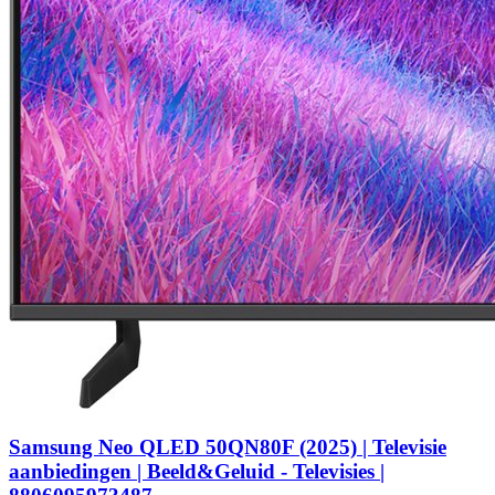
Samsung Neo QLED 50QN80F (2025) | Televisie
aanbiedingen | Beeld&Geluid - Televisies |