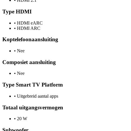
•
HDMI 2.1
Type HDMI
•
HDMI eARC
•
HDMI ARC
Koptelefoonaansluiting
•
Nee
Composiet aansluiting
•
Nee
Type Smart TV Platform
•
Uitgebreid aantal apps
Totaal uitgangsvermogen
•
20 W
Subwoofer