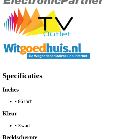
Specificaties
Inches
•
86 inch
Kleur
•
Zwart
Beeldscherpte