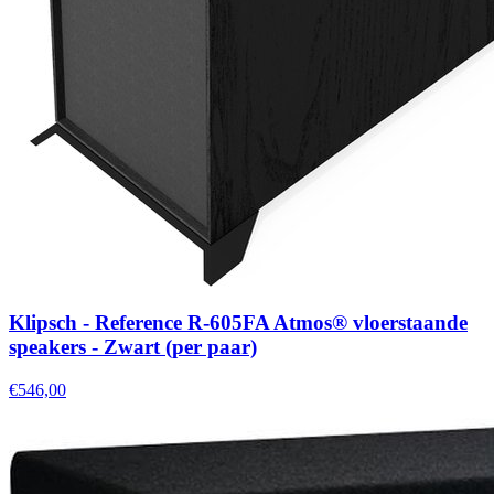
Klipsch - Reference R-605FA Atmos® vloerstaande
speakers - Zwart (per paar)
€546,00