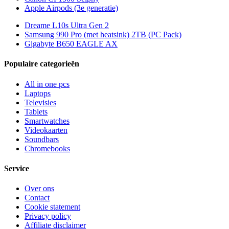
Apple Airpods (3e generatie)
Dreame L10s Ultra Gen 2
Samsung 990 Pro (met heatsink) 2TB (PC Pack)
Gigabyte B650 EAGLE AX
Populaire categorieën
All in one pcs
Laptops
Televisies
Tablets
Smartwatches
Videokaarten
Soundbars
Chromebooks
Service
Over ons
Contact
Cookie statement
Privacy policy
Affiliate disclaimer