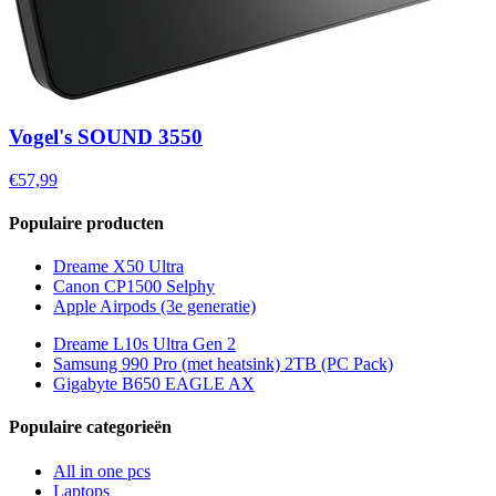
Vogel's SOUND 3550
€57,99
Populaire producten
Dreame X50 Ultra
Canon CP1500 Selphy
Apple Airpods (3e generatie)
Dreame L10s Ultra Gen 2
Samsung 990 Pro (met heatsink) 2TB (PC Pack)
Gigabyte B650 EAGLE AX
Populaire categorieën
All in one pcs
Laptops