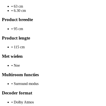
•
63 cm
•
6.30 cm
Product breedte
•
95 cm
Product lengte
•
115 cm
Met wielen
•
Nee
Multiroom functies
•
Surround modus
Decoder format
•
Dolby Atmos