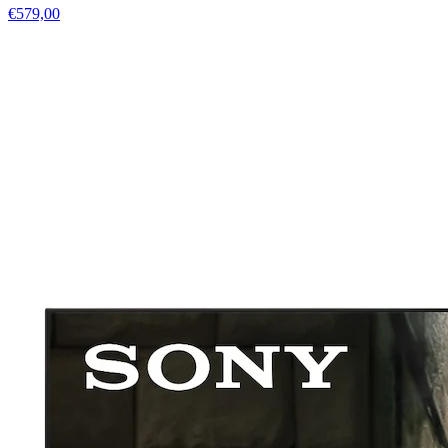
€579,00