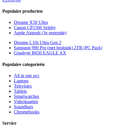
Populaire producten
Dreame X50 Ultra
Canon CP1500 Selphy
Apple Airpods (3e generatie)
Dreame L10s Ultra Gen 2
Samsung 990 Pro (met heatsink) 2TB (PC Pack)
Gigabyte B650 EAGLE AX
Populaire categorieën
All in one pcs
Laptops
Televisies
Tablets
Smartwatches
Videokaarten
Soundbars
Chromebooks
Service