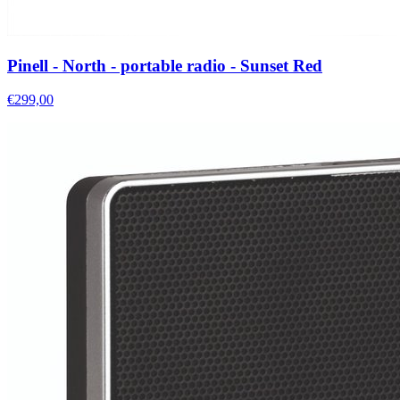
Pinell - North - portable radio - Sunset Red
€299,00