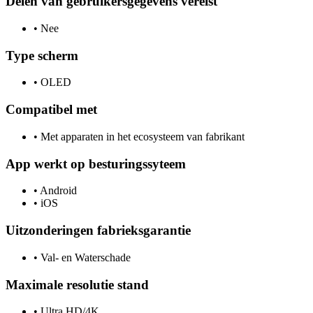
Delen van gebruikersgegevens vereist
•
Nee
Type scherm
•
OLED
Compatibel met
•
Met apparaten in het ecosysteem van fabrikant
App werkt op besturingssyteem
•
Android
•
iOS
Uitzonderingen fabrieksgarantie
•
Val- en Waterschade
Maximale resolutie stand
•
Ultra HD/4K