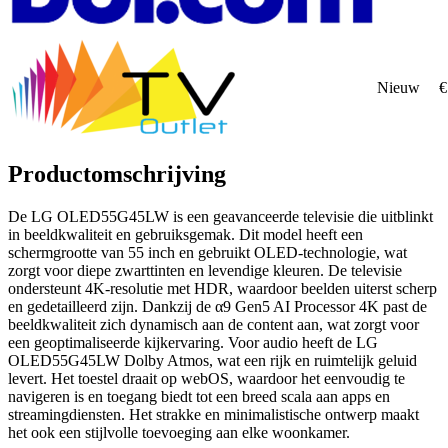
Nieuw
€
Productomschrijving
De LG OLED55G45LW is een geavanceerde televisie die uitblinkt
in beeldkwaliteit en gebruiksgemak. Dit model heeft een
schermgrootte van 55 inch en gebruikt OLED-technologie, wat
zorgt voor diepe zwarttinten en levendige kleuren. De televisie
ondersteunt 4K-resolutie met HDR, waardoor beelden uiterst scherp
en gedetailleerd zijn. Dankzij de α9 Gen5 AI Processor 4K past de
beeldkwaliteit zich dynamisch aan de content aan, wat zorgt voor
een geoptimaliseerde kijkervaring. Voor audio heeft de LG
OLED55G45LW Dolby Atmos, wat een rijk en ruimtelijk geluid
levert. Het toestel draait op webOS, waardoor het eenvoudig te
navigeren is en toegang biedt tot een breed scala aan apps en
streamingdiensten. Het strakke en minimalistische ontwerp maakt
het ook een stijlvolle toevoeging aan elke woonkamer.