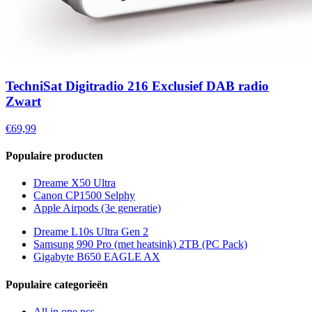
TechniSat Digitradio 216 Exclusief DAB radio
Zwart
€69,99
Populaire producten
Dreame X50 Ultra
Canon CP1500 Selphy
Apple Airpods (3e generatie)
Dreame L10s Ultra Gen 2
Samsung 990 Pro (met heatsink) 2TB (PC Pack)
Gigabyte B650 EAGLE AX
Populaire categorieën
All in one pcs