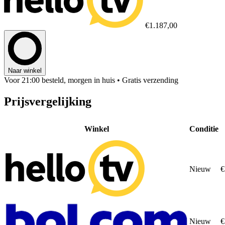
€1.187,00
Naar winkel
Voor 21:00 besteld, morgen in huis
• Gratis verzending
Prijsvergelijking
Winkel
Conditie
Nieuw
€
Nieuw
€