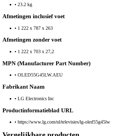
•
23.2 kg
Afmetingen inclusief voet
•
1 222 x 787 x 263
Afmetingen zonder voet
•
1 222 x 703 x 27,2
MPN (Manufacturer Part Number)
•
OLED55G45LW.AEU
Fabrikant Naam
•
LG Electronics Inc
Productinformatieblad URL
•
https://www.lg.com/nl/televisies/lg-oled55g45lw
Vergelijkbare producten