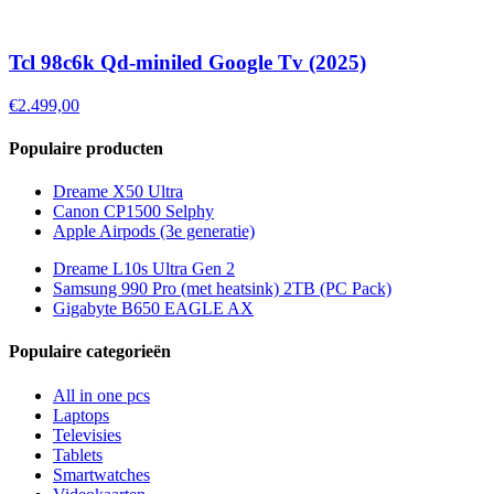
Tcl 98c6k Qd-miniled Google Tv (2025)
€2.499,00
Populaire producten
Dreame X50 Ultra
Canon CP1500 Selphy
Apple Airpods (3e generatie)
Dreame L10s Ultra Gen 2
Samsung 990 Pro (met heatsink) 2TB (PC Pack)
Gigabyte B650 EAGLE AX
Populaire categorieën
All in one pcs
Laptops
Televisies
Tablets
Smartwatches