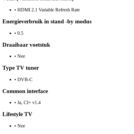
•
HDMI 2.1 Variable Refresh Rate
Energieverbruik in stand -by modus
•
0.5
Draaibaar voetstuk
•
Nee
Type TV tuner
•
DVB-C
Common interface
•
Ja, CI+ v1.4
Lifestyle TV
•
Nee