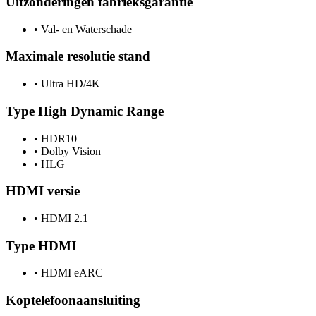
Uitzonderingen fabrieksgarantie
•
Val- en Waterschade
Maximale resolutie stand
•
Ultra HD/4K
Type High Dynamic Range
•
HDR10
•
Dolby Vision
•
HLG
HDMI versie
•
HDMI 2.1
Type HDMI
•
HDMI eARC
Koptelefoonaansluiting