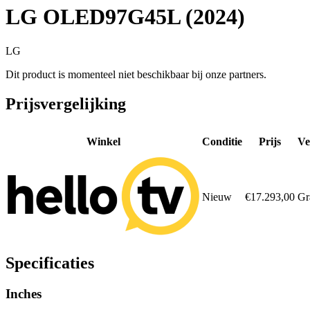
LG OLED97G45L (2024)
LG
Dit product is momenteel niet beschikbaar bij onze partners.
Prijsvergelijking
Winkel
Conditie
Prijs
Ve
Nieuw
€17.293,00
Gr
Specificaties
Inches