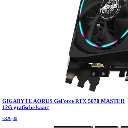
GIGABYTE AORUS GeForce RTX 5070 MASTER
12G grafische kaart
€829,00