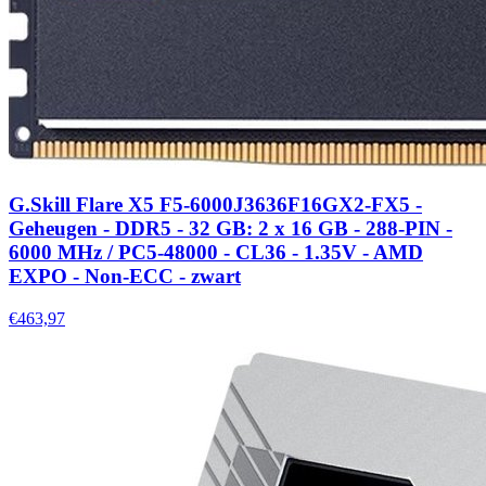
G.Skill Flare X5 F5-6000J3636F16GX2-FX5 -
Geheugen - DDR5 - 32 GB: 2 x 16 GB - 288-PIN -
6000 MHz / PC5-48000 - CL36 - 1.35V - AMD
EXPO - Non-ECC - zwart
€463,97