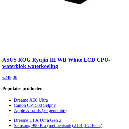
ASUS ROG Ryujin III WB White LCD CPU-
waterblok waterkoeling
€249,00
Populaire producten
Dreame X50 Ultra
Canon CP1500 Selphy
Apple Airpods (3e generatie)
Dreame L10s Ultra Gen 2
Samsung 990 Pro (met heatsink) 2TB (PC Pack)