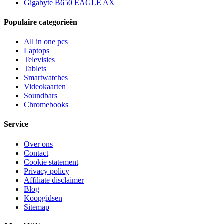
Gigabyte B650 EAGLE AX
Populaire categorieën
All in one pcs
Laptops
Televisies
Tablets
Smartwatches
Videokaarten
Soundbars
Chromebooks
Service
Over ons
Contact
Cookie statement
Privacy policy
Affiliate disclaimer
Blog
Koopgidsen
Sitemap