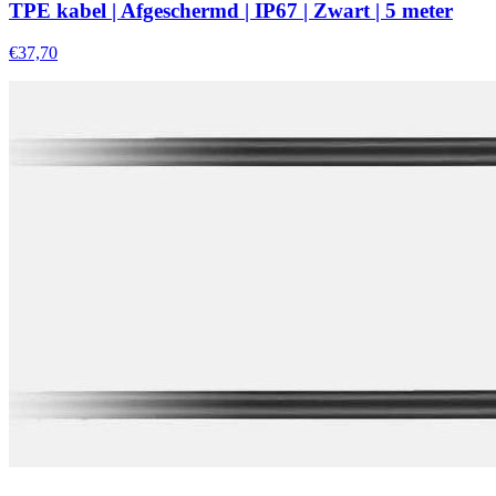
TPE kabel | Afgeschermd | IP67 | Zwart | 5 meter
€37,70