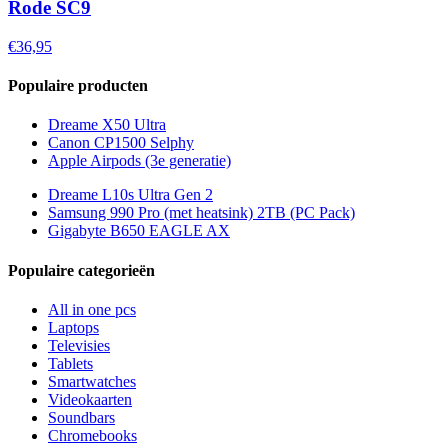
Rode SC9
€36,95
Populaire producten
Dreame X50 Ultra
Canon CP1500 Selphy
Apple Airpods (3e generatie)
Dreame L10s Ultra Gen 2
Samsung 990 Pro (met heatsink) 2TB (PC Pack)
Gigabyte B650 EAGLE AX
Populaire categorieën
All in one pcs
Laptops
Televisies
Tablets
Smartwatches
Videokaarten
Soundbars
Chromebooks