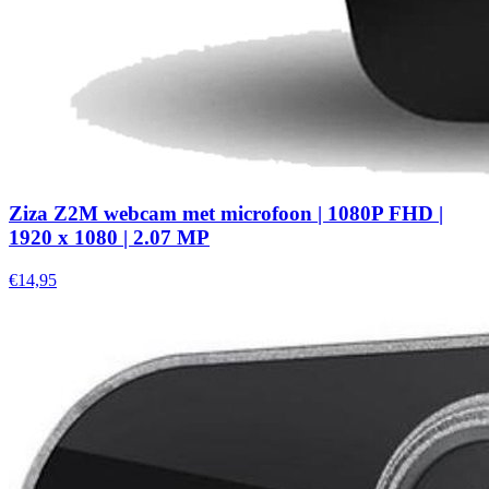
Ziza Z2M webcam met microfoon | 1080P FHD |
1920 x 1080 | 2.07 MP
€14,95