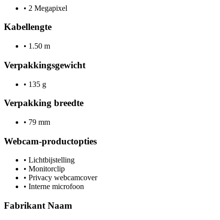
•
2 Megapixel
Kabellengte
•
1.50 m
Verpakkingsgewicht
•
135 g
Verpakking breedte
•
79 mm
Webcam-productopties
•
Lichtbijstelling
•
Monitorclip
•
Privacy webcamcover
•
Interne microfoon
Fabrikant Naam