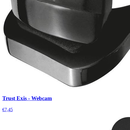
Trust Exis - Webcam
€7,45