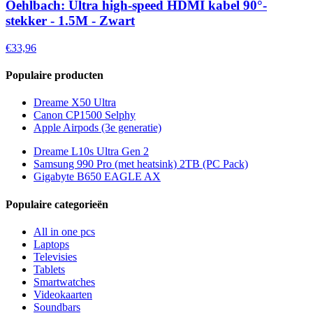
Oehlbach: Ultra high-speed HDMI kabel 90°-
stekker - 1.5M - Zwart
€33,96
Populaire producten
Dreame X50 Ultra
Canon CP1500 Selphy
Apple Airpods (3e generatie)
Dreame L10s Ultra Gen 2
Samsung 990 Pro (met heatsink) 2TB (PC Pack)
Gigabyte B650 EAGLE AX
Populaire categorieën
All in one pcs
Laptops
Televisies
Tablets
Smartwatches
Videokaarten
Soundbars