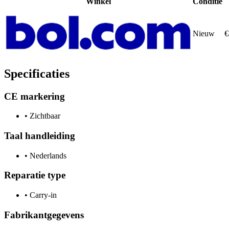
Winkel
Conditie
Nieuw
€
Specificaties
CE markering
•
Zichtbaar
Taal handleiding
•
Nederlands
Reparatie type
•
Carry-in
Fabrikantgegevens