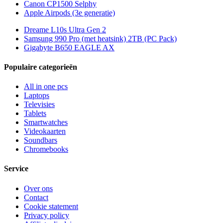
Canon CP1500 Selphy
Apple Airpods (3e generatie)
Dreame L10s Ultra Gen 2
Samsung 990 Pro (met heatsink) 2TB (PC Pack)
Gigabyte B650 EAGLE AX
Populaire categorieën
All in one pcs
Laptops
Televisies
Tablets
Smartwatches
Videokaarten
Soundbars
Chromebooks
Service
Over ons
Contact
Cookie statement
Privacy policy