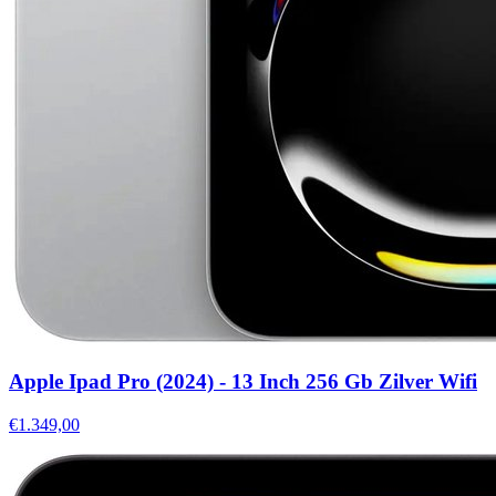
Apple Ipad Pro (2024) - 13 Inch 256 Gb Zilver Wifi
€1.349,00