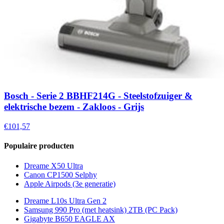
Bosch - Serie 2 BBHF214G - Steelstofzuiger &
elektrische bezem - Zakloos - Grijs
€101,57
Populaire producten
Dreame X50 Ultra
Canon CP1500 Selphy
Apple Airpods (3e generatie)
Dreame L10s Ultra Gen 2
Samsung 990 Pro (met heatsink) 2TB (PC Pack)
Gigabyte B650 EAGLE AX