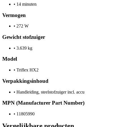
•
14 minuten
Vermogen
•
272 W
Gewicht stofzuiger
•
3.639 kg
Model
•
Triflex HX2
Verpakkingsinhoud
•
Handleiding, steelstofzuiger incl. accu
MPN (Manufacturer Part Number)
•
11805990
Vergelijkbare producten