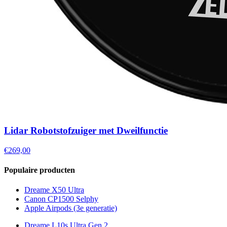
Lidar Robotstofzuiger met Dweilfunctie
€269,00
Populaire producten
Dreame X50 Ultra
Canon CP1500 Selphy
Apple Airpods (3e generatie)
Dreame L10s Ultra Gen 2