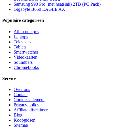
Samsung 990 Pro (met heatsink) 2TB (PC Pack)
Gigabyte B650 EAGLE AX
Populaire categorieën
All in one pcs
Laptops
Televisies
Tablets
Smartwatches
Videokaarten
Soundbars
Chromebooks
Service
Over ons
Contact
Cookie statement
Privacy policy
Affiliate disclaimer
Blog
Koopgidsen
Sitemap