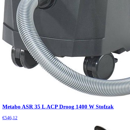
Metabo ASR 35 L ACP Droog 1400 W Stofzak
€546,12