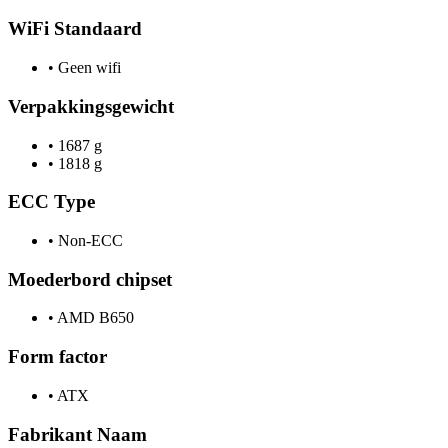
WiFi Standaard
•
Geen wifi
Verpakkingsgewicht
•
1687 g
•
1818 g
ECC Type
•
Non-ECC
Moederbord chipset
•
AMD B650
Form factor
•
ATX
Fabrikant Naam