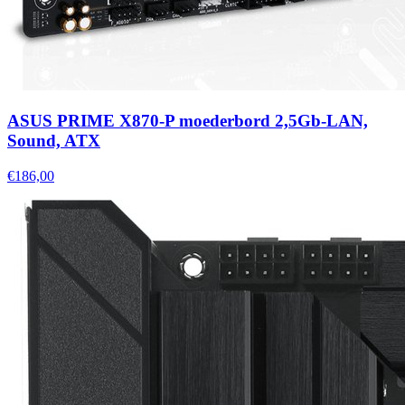
ASUS PRIME X870-P moederbord 2,5Gb-LAN,
Sound, ATX
€186,00