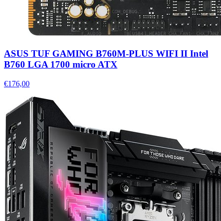
ASUS TUF GAMING B760M-PLUS WIFI II Intel
B760 LGA 1700 micro ATX
€176,00