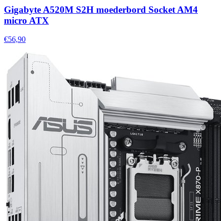
Gigabyte A520M S2H moederbord Socket AM4
micro ATX
€56,90