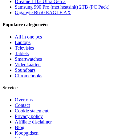
Dreame L10s Ultra Gen 2
Samsung 990 Pro (met heatsink) 2TB (PC Pack)
Gigabyte B650 EAGLE AX
Populaire categorieën
All in one pcs
Laptops
Televisies
Tablets
Smartwatches
Videokaarten
Soundbars
Chromebooks
Service
Over ons
Contact
Cookie statement
Privacy policy
Affiliate disclaimer
Blog
Koopgidsen