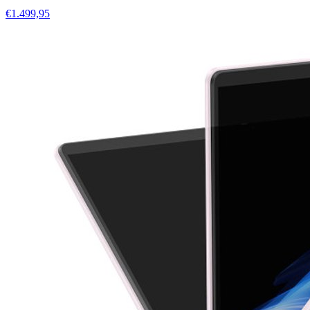
€1.499,95