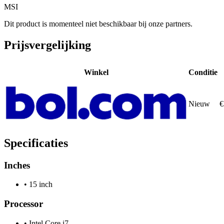
MSI
Dit product is momenteel niet beschikbaar bij onze partners.
Prijsvergelijking
Winkel
Conditie
Nieuw
€
Specificaties
Inches
•
15 inch
Processor
•
Intel Core i7