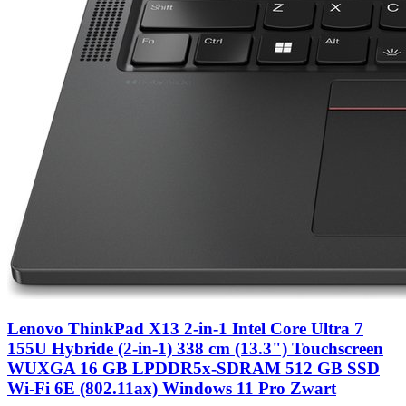
Lenovo ThinkPad X13 2-in-1 Intel Core Ultra 7
155U Hybride (2-in-1) 338 cm (13.3") Touchscreen
WUXGA 16 GB LPDDR5x-SDRAM 512 GB SSD
Wi-Fi 6E (802.11ax) Windows 11 Pro Zwart