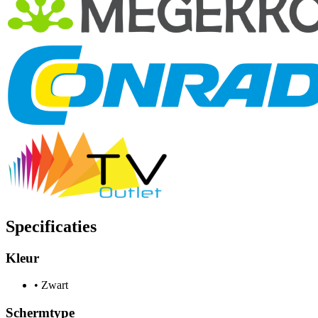
Specificaties
Kleur
•
Zwart
Schermtype