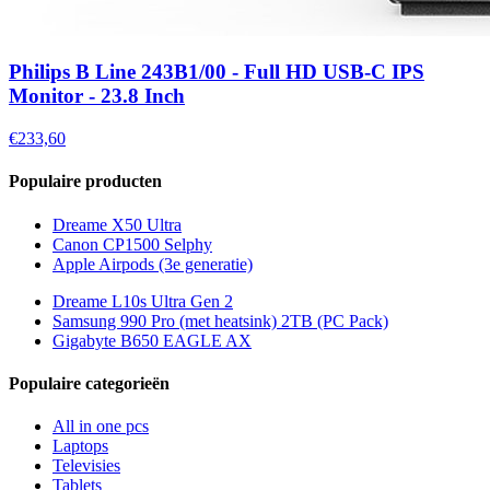
Philips B Line 243B1/00 - Full HD USB-C IPS
Monitor - 23.8 Inch
€233,60
Populaire producten
Dreame X50 Ultra
Canon CP1500 Selphy
Apple Airpods (3e generatie)
Dreame L10s Ultra Gen 2
Samsung 990 Pro (met heatsink) 2TB (PC Pack)
Gigabyte B650 EAGLE AX
Populaire categorieën
All in one pcs
Laptops
Televisies
Tablets