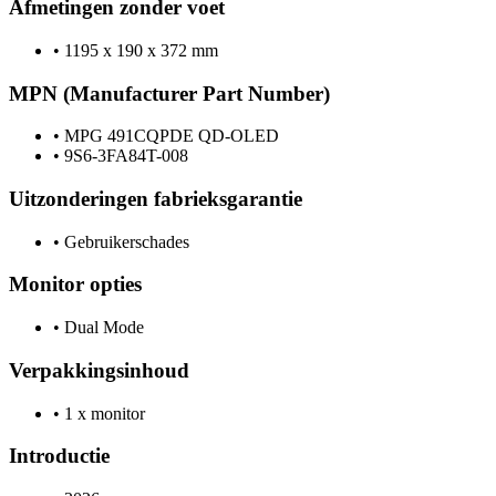
Afmetingen zonder voet
•
1195 x 190 x 372 mm
MPN (Manufacturer Part Number)
•
MPG 491CQPDE QD-OLED
•
9S6-3FA84T-008
Uitzonderingen fabrieksgarantie
•
Gebruikerschades
Monitor opties
•
Dual Mode
Verpakkingsinhoud
•
1 x monitor
Introductie