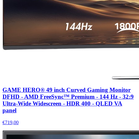
GAME HERO® 49 inch Curved Gaming Monitor
DFHD - AMD FreeSync™ Premium - 144 Hz - 32:9
Ultra-Wide Widescreen - HDR 400 - QLED VA
panel
€719,00