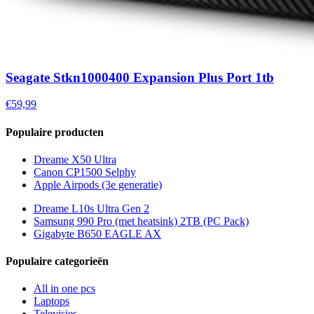
Seagate Stkn1000400 Expansion Plus Port 1tb
€59,99
Populaire producten
Dreame X50 Ultra
Canon CP1500 Selphy
Apple Airpods (3e generatie)
Dreame L10s Ultra Gen 2
Samsung 990 Pro (met heatsink) 2TB (PC Pack)
Gigabyte B650 EAGLE AX
Populaire categorieën
All in one pcs
Laptops
Televisies