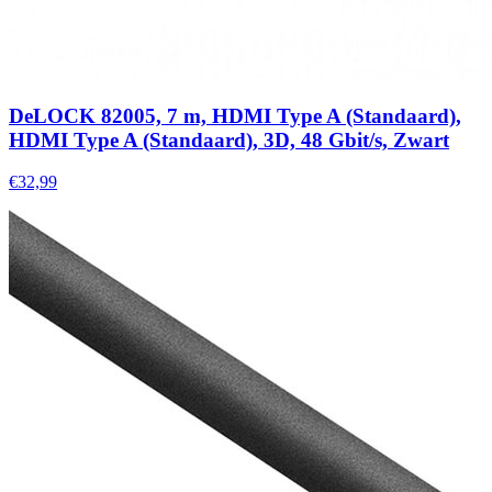
DeLOCK 82005, 7 m, HDMI Type A (Standaard),
HDMI Type A (Standaard), 3D, 48 Gbit/s, Zwart
€32,99