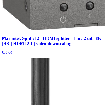
Marmitek Split 712 | HDMI splitter | 1 in / 2 uit | 8K
| 4K | HDMI 2.1 | video downscaling
€86,00