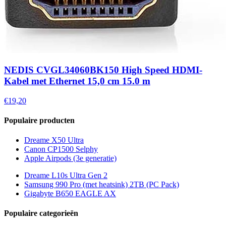
NEDIS CVGL34060BK150 High Speed ​​HDMI-
Kabel met Ethernet 15,0 cm 15.0 m
€19,20
Populaire producten
Dreame X50 Ultra
Canon CP1500 Selphy
Apple Airpods (3e generatie)
Dreame L10s Ultra Gen 2
Samsung 990 Pro (met heatsink) 2TB (PC Pack)
Gigabyte B650 EAGLE AX
Populaire categorieën