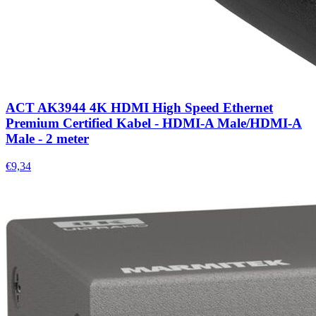
ACT AK3944 4K HDMI High Speed Ethernet
Premium Certified Kabel - HDMI-A Male/HDMI-A
Male - 2 meter
€9,34