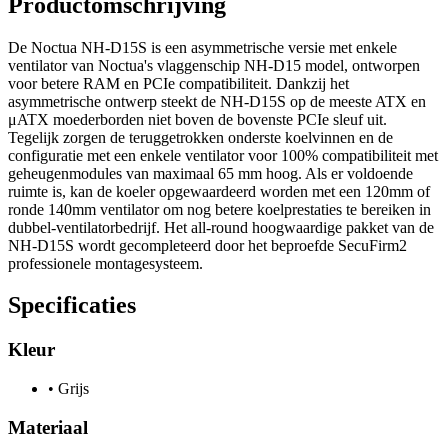
Productomschrijving
De Noctua NH-D15S is een asymmetrische versie met enkele
ventilator van Noctua's vlaggenschip NH-D15 model, ontworpen
voor betere RAM en PCIe compatibiliteit. Dankzij het
asymmetrische ontwerp steekt de NH-D15S op de meeste ATX en
μATX moederborden niet boven de bovenste PCIe sleuf uit.
Tegelijk zorgen de teruggetrokken onderste koelvinnen en de
configuratie met een enkele ventilator voor 100% compatibiliteit met
geheugenmodules van maximaal 65 mm hoog. Als er voldoende
ruimte is, kan de koeler opgewaardeerd worden met een 120mm of
ronde 140mm ventilator om nog betere koelprestaties te bereiken in
dubbel-ventilatorbedrijf. Het all-round hoogwaardige pakket van de
NH-D15S wordt gecompleteerd door het beproefde SecuFirm2
professionele montagesysteem.
Specificaties
Kleur
•
Grijs
Materiaal