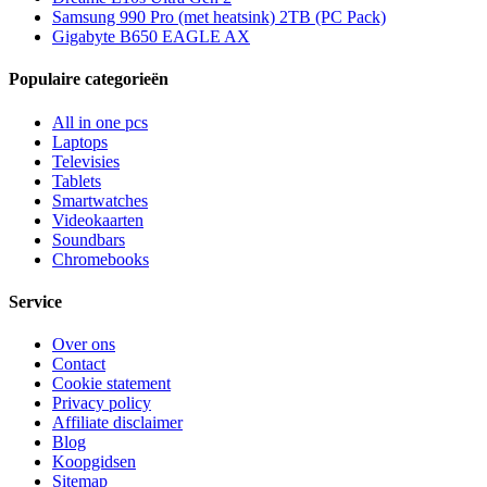
Samsung 990 Pro (met heatsink) 2TB (PC Pack)
Gigabyte B650 EAGLE AX
Populaire categorieën
All in one pcs
Laptops
Televisies
Tablets
Smartwatches
Videokaarten
Soundbars
Chromebooks
Service
Over ons
Contact
Cookie statement
Privacy policy
Affiliate disclaimer
Blog
Koopgidsen
Sitemap