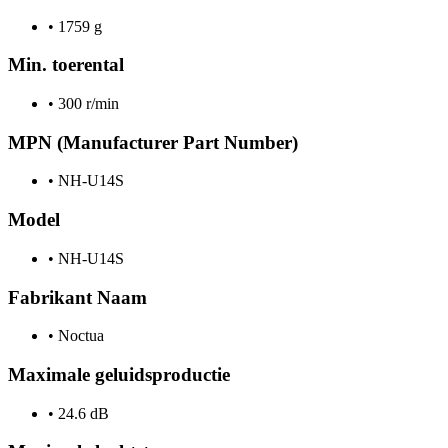
•
1759 g
Min. toerental
•
300 r/min
MPN (Manufacturer Part Number)
•
NH-U14S
Model
•
NH-U14S
Fabrikant Naam
•
Noctua
Maximale geluidsproductie
•
24.6 dB