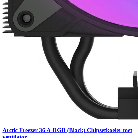
Arctic Freezer 36 A-RGB (Black) Chipsetkoeler met
ventilator