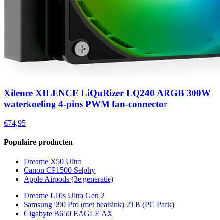
Xilence XILENCE LiQuRizer LQ240 ARGB 300W
waterkoeling 4-pins PWM fan-connector
€74,95
Populaire producten
Dreame X50 Ultra
Canon CP1500 Selphy
Apple Airpods (3e generatie)
Dreame L10s Ultra Gen 2
Samsung 990 Pro (met heatsink) 2TB (PC Pack)
Gigabyte B650 EAGLE AX