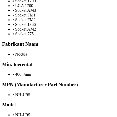
•
Socket 1200
•
LGA 1700
•
Socket AM3
•
Socket FM1
•
Socket FM2
•
Socket 1366
•
Socket AM2
•
Socket 775
Fabrikant Naam
•
Noctua
Min. toerental
•
400 r/min
MPN (Manufacturer Part Number)
•
NH-U9S
Model
•
NH-U9S