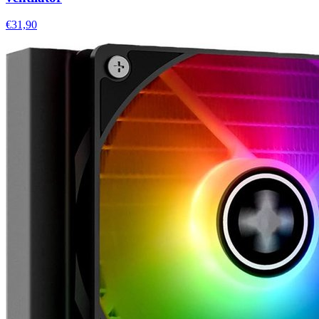
€31,90