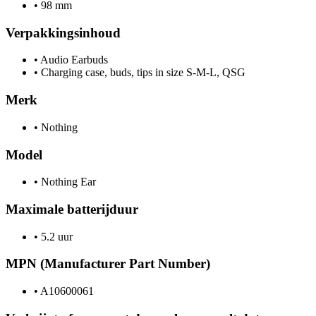
•
98 mm
Verpakkingsinhoud
•
Audio Earbuds
•
Charging case, buds, tips in size S-M-L, QSG
Merk
•
Nothing
Model
•
Nothing Ear
Maximale batterijduur
•
5.2 uur
MPN (Manufacturer Part Number)
•
A10600061