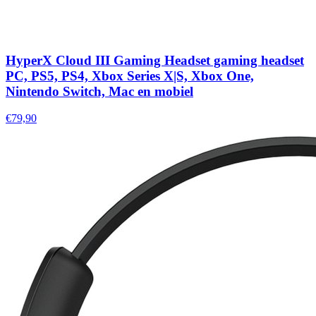
HyperX Cloud III Gaming Headset gaming headset
PC, PS5, PS4, Xbox Series X|S, Xbox One,
Nintendo Switch, Mac en mobiel
€79,90