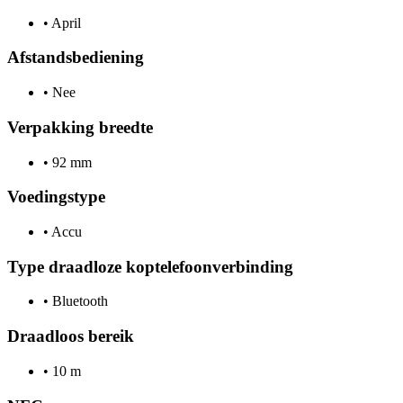
•
April
Afstandsbediening
•
Nee
Verpakking breedte
•
92 mm
Voedingstype
•
Accu
Type draadloze koptelefoonverbinding
•
Bluetooth
Draadloos bereik
•
10 m