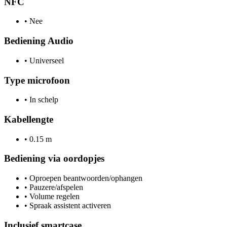
NFC
•
Nee
Bediening Audio
•
Universeel
Type microfoon
•
In schelp
Kabellengte
•
0.15 m
Bediening via oordopjes
•
Oproepen beantwoorden/ophangen
•
Pauzere/afspelen
•
Volume regelen
•
Spraak assistent activeren
Inclusief smartcase