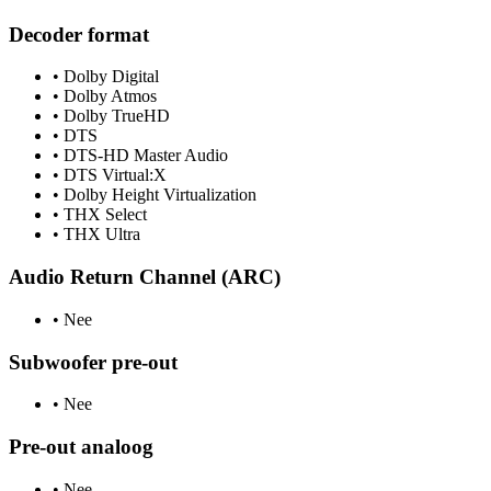
Decoder format
•
Dolby Digital
•
Dolby Atmos
•
Dolby TrueHD
•
DTS
•
DTS-HD Master Audio
•
DTS Virtual:X
•
Dolby Height Virtualization
•
THX Select
•
THX Ultra
Audio Return Channel (ARC)
•
Nee
Subwoofer pre-out
•
Nee
Pre-out analoog
•
Nee