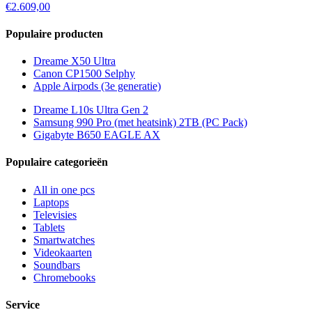
€2.609,00
Populaire producten
Dreame X50 Ultra
Canon CP1500 Selphy
Apple Airpods (3e generatie)
Dreame L10s Ultra Gen 2
Samsung 990 Pro (met heatsink) 2TB (PC Pack)
Gigabyte B650 EAGLE AX
Populaire categorieën
All in one pcs
Laptops
Televisies
Tablets
Smartwatches
Videokaarten
Soundbars
Chromebooks
Service