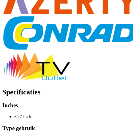
Specificaties
Inches
•
27 inch
Type gebruik