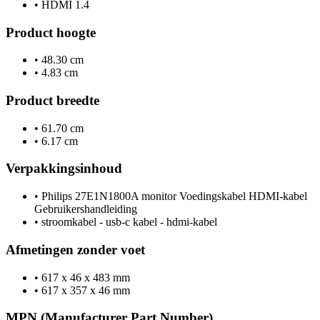
•
HDMI 1.4
Product hoogte
•
48.30 cm
•
4.83 cm
Product breedte
•
61.70 cm
•
6.17 cm
Verpakkingsinhoud
•
Philips 27E1N1800A monitor Voedingskabel HDMI-kabel
Gebruikershandleiding
•
stroomkabel - usb-c kabel - hdmi-kabel
Afmetingen zonder voet
•
617 x 46 x 483 mm
•
617 x 357 x 46 mm
MPN (Manufacturer Part Number)