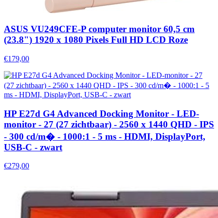
ASUS VU249CFE-P computer monitor 60,5 cm
(23.8") 1920 x 1080 Pixels Full HD LCD Roze
€179,00
HP E27d G4 Advanced Docking Monitor - LED-
monitor - 27 (27 zichtbaar) - 2560 x 1440 QHD - IPS
- 300 cd/m� - 1000:1 - 5 ms - HDMI, DisplayPort,
USB-C - zwart
€279,00