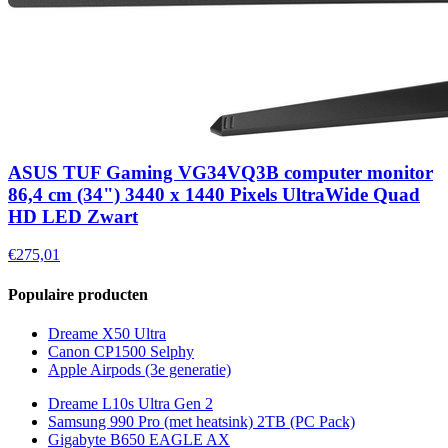
ASUS TUF Gaming VG34VQ3B computer monitor
86,4 cm (34") 3440 x 1440 Pixels UltraWide Quad
HD LED Zwart
€275,01
Populaire producten
Dreame X50 Ultra
Canon CP1500 Selphy
Apple Airpods (3e generatie)
Dreame L10s Ultra Gen 2
Samsung 990 Pro (met heatsink) 2TB (PC Pack)
Gigabyte B650 EAGLE AX