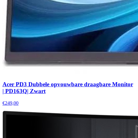
Acer PD3 Dubbele opvouwbare draagbare Monitor
| PD163Q| Zwart
€249,00