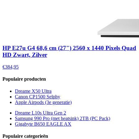
HP E27u G4 68,6 cm (27") 2560 x 1440 Pixels Quad
HD Zwart, Zilver
€384,95
Populaire producten
Dreame X50 Ultra
Canon CP1500 Selphy
Apple Airpods (3e generatie)
Dreame L10s Ultra Gen 2
Samsung 990 Pro (met heatsink) 2TB (PC Pack)
Gigabyte B650 EAGLE AX
Populaire categorieën