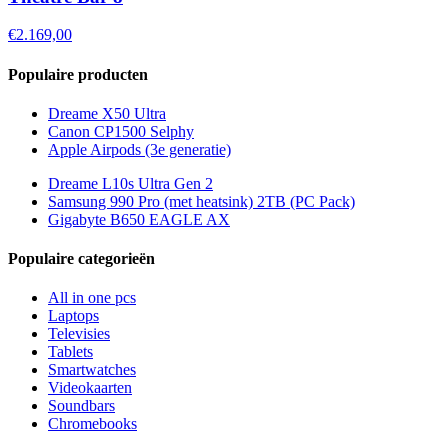
€2.169,00
Populaire producten
Dreame X50 Ultra
Canon CP1500 Selphy
Apple Airpods (3e generatie)
Dreame L10s Ultra Gen 2
Samsung 990 Pro (met heatsink) 2TB (PC Pack)
Gigabyte B650 EAGLE AX
Populaire categorieën
All in one pcs
Laptops
Televisies
Tablets
Smartwatches
Videokaarten
Soundbars
Chromebooks