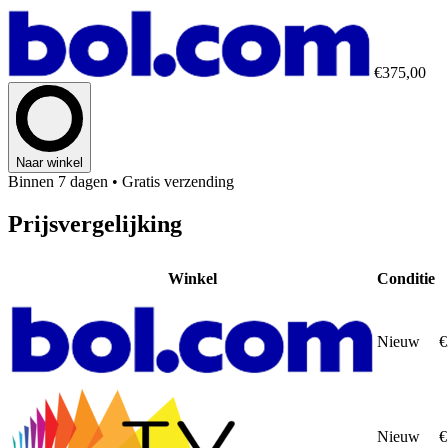
€375,00
Naar winkel
Binnen 7 dagen
• Gratis verzending
Prijsvergelijking
Winkel
Conditie
Nieuw
€
Nieuw
€