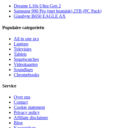
Dreame L10s Ultra Gen 2
Samsung 990 Pro (met heatsink) 2TB (PC Pack)
Gigabyte B650 EAGLE AX
Populaire categorieën
All in one pcs
Laptops
Televisies
Tablets
Smartwatches
Videokaarten
Soundbars
Chromebooks
Service
Over ons
Contact
Cookie statement
Privacy policy
Affiliate disclaimer
Blog
Koopgidsen