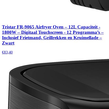
Tristar FR-9065 Airfryer Oven – 12L Capaciteit -
1800W – Digitaal Touchscreen - 12 Programma’s –
Inclusief Frietmand, Grillrekken en Kruimellade –
Zwart
€83,40