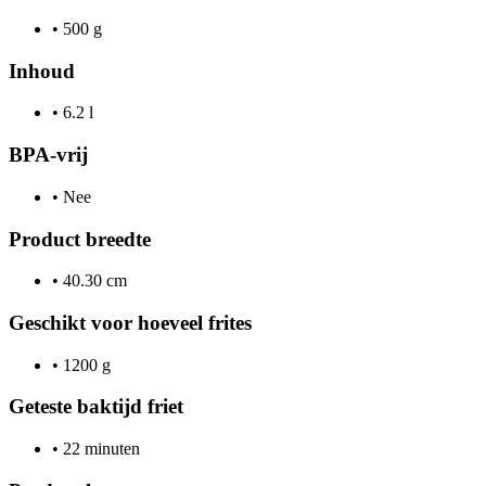
•
500 g
Inhoud
•
6.2 l
BPA-vrij
•
Nee
Product breedte
•
40.30 cm
Geschikt voor hoeveel frites
•
1200 g
Geteste baktijd friet
•
22 minuten