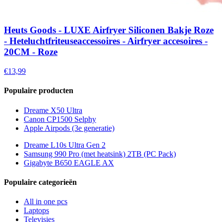
Heuts Goods - LUXE Airfryer Siliconen Bakje Roze
- Heteluchtfriteuseaccessoires - Airfryer accesoires -
20CM - Roze
€13,99
Populaire producten
Dreame X50 Ultra
Canon CP1500 Selphy
Apple Airpods (3e generatie)
Dreame L10s Ultra Gen 2
Samsung 990 Pro (met heatsink) 2TB (PC Pack)
Gigabyte B650 EAGLE AX
Populaire categorieën
All in one pcs
Laptops
Televisies