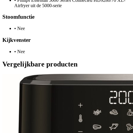
•
Philips Essential 5000 Series Connected HD9280/70 XL-
Airfryer uit de 5000-serie
Stoomfunctie
•
Nee
Kijkvenster
•
Nee
Vergelijkbare producten