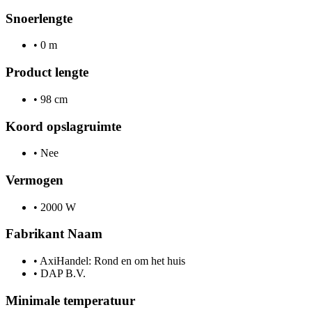
Snoerlengte
•
0 m
Product lengte
•
98 cm
Koord opslagruimte
•
Nee
Vermogen
•
2000 W
Fabrikant Naam
•
AxiHandel: Rond en om het huis
•
DAP B.V.
Minimale temperatuur