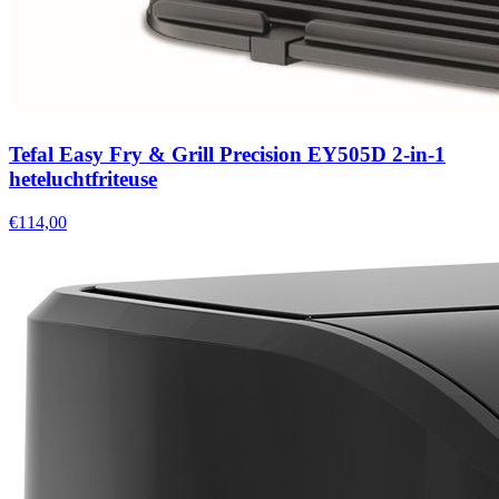
Tefal Easy Fry & Grill Precision EY505D 2-in-1
heteluchtfriteuse
€114,00