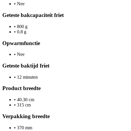
•
Nee
Geteste bakcapaciteit friet
•
800 g
•
0.8 g
Opwarmfunctie
•
Nee
Geteste baktijd friet
•
12 minuten
Product breedte
•
40.30 cm
•
315 cm
Verpakking breedte
•
370 mm