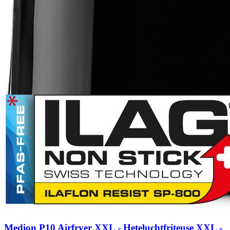
Medion P10 Airfryer XXL - Heteluchtfriteuse XXL -