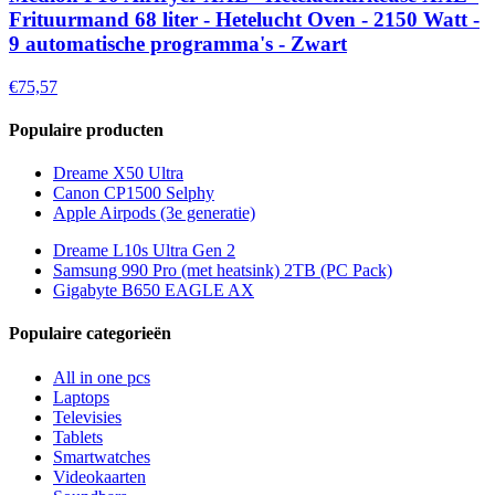
Frituurmand 68 liter - Hetelucht Oven - 2150 Watt -
9 automatische programma's - Zwart
€75,57
Populaire producten
Dreame X50 Ultra
Canon CP1500 Selphy
Apple Airpods (3e generatie)
Dreame L10s Ultra Gen 2
Samsung 990 Pro (met heatsink) 2TB (PC Pack)
Gigabyte B650 EAGLE AX
Populaire categorieën
All in one pcs
Laptops
Televisies
Tablets
Smartwatches
Videokaarten