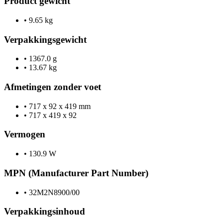
Product gewicht
•
9.65 kg
Verpakkingsgewicht
•
1367.0 g
•
13.67 kg
Afmetingen zonder voet
•
717 x 92 x 419 mm
•
717 x 419 x 92
Vermogen
•
130.9 W
MPN (Manufacturer Part Number)
•
32M2N8900/00
Verpakkingsinhoud