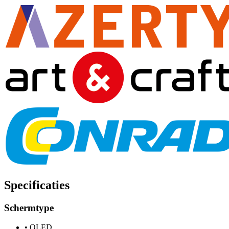
Specificaties
Schermtype
•
OLED