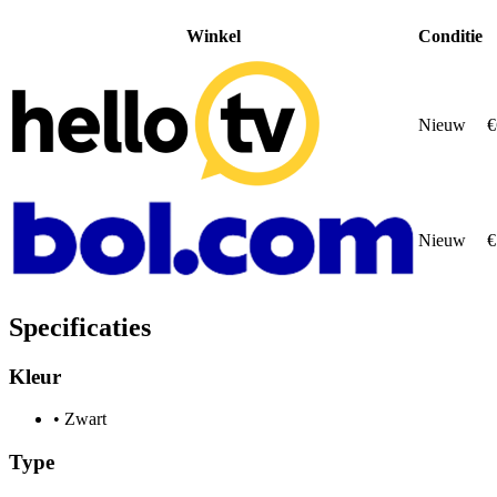
Winkel
Conditie
Nieuw
€
Nieuw
€
Specificaties
Kleur
•
Zwart
Type