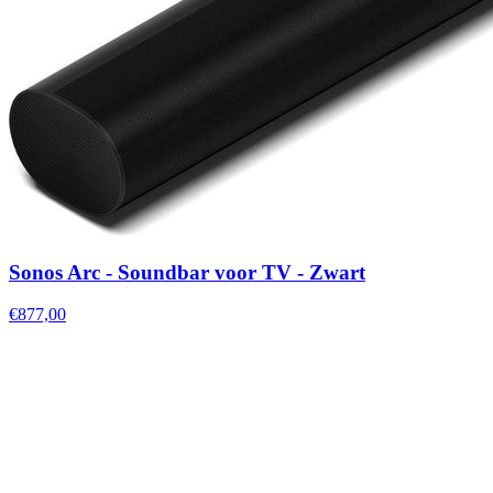
Sonos Arc - Soundbar voor TV - Zwart
€877,00