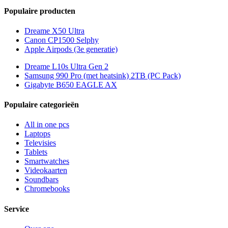
Populaire producten
Dreame X50 Ultra
Canon CP1500 Selphy
Apple Airpods (3e generatie)
Dreame L10s Ultra Gen 2
Samsung 990 Pro (met heatsink) 2TB (PC Pack)
Gigabyte B650 EAGLE AX
Populaire categorieën
All in one pcs
Laptops
Televisies
Tablets
Smartwatches
Videokaarten
Soundbars
Chromebooks
Service