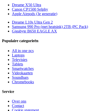
Dreame X50 Ultra
Canon CP1500 Selphy
Apple Airpods (3e generatie)
Dreame L10s Ultra Gen 2
Samsung 990 Pro (met heatsink) 2TB (PC Pack)
Gigabyte B650 EAGLE AX
Populaire categorieën
All in one pcs
Laptops
Televisies
Tablets
Smartwatches
Videokaarten
Soundbars
Chromebooks
Service
Over ons
Contact
Cookie statement