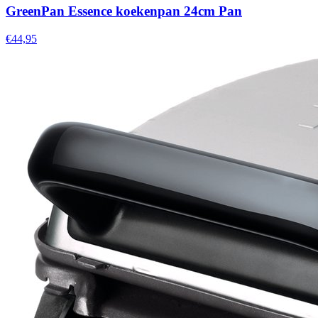
GreenPan Essence koekenpan 24cm Pan
€44,95