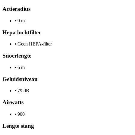
Actieradius
•
9 m
Hepa luchtfilter
•
Geen HEPA-filter
Snoerlengte
•
6 m
Geluidsniveau
•
79 dB
Airwatts
•
900
Lengte stang