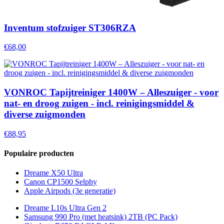
Inventum stofzuiger ST306RZA
€68,00
VONROC Tapijtreiniger 1400W – Alleszuiger - voor
nat- en droog zuigen - incl. reinigingsmiddel &
diverse zuigmonden
€88,95
Populaire producten
Dreame X50 Ultra
Canon CP1500 Selphy
Apple Airpods (3e generatie)
Dreame L10s Ultra Gen 2
Samsung 990 Pro (met heatsink) 2TB (PC Pack)