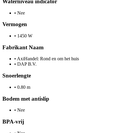
Waterniveau indicator
•
Nee
Vermogen
•
1450 W
Fabrikant Naam
•
AxiHandel: Rond en om het huis
•
DAP B.V.
Snoerlengte
•
0.80 m
Bodem met antislip
•
Nee
BPA-vrij