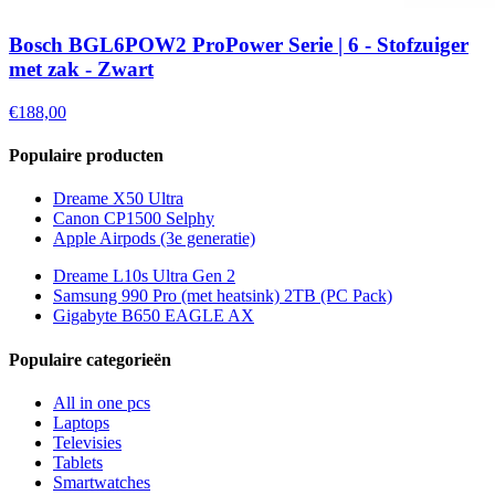
Bosch BGL6POW2 ProPower Serie | 6 - Stofzuiger
met zak - Zwart
€188,00
Populaire producten
Dreame X50 Ultra
Canon CP1500 Selphy
Apple Airpods (3e generatie)
Dreame L10s Ultra Gen 2
Samsung 990 Pro (met heatsink) 2TB (PC Pack)
Gigabyte B650 EAGLE AX
Populaire categorieën
All in one pcs
Laptops
Televisies
Tablets
Smartwatches