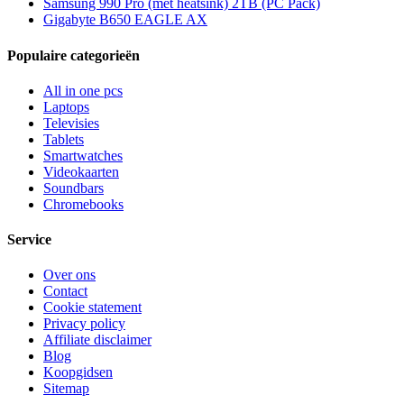
Samsung 990 Pro (met heatsink) 2TB (PC Pack)
Gigabyte B650 EAGLE AX
Populaire categorieën
All in one pcs
Laptops
Televisies
Tablets
Smartwatches
Videokaarten
Soundbars
Chromebooks
Service
Over ons
Contact
Cookie statement
Privacy policy
Affiliate disclaimer
Blog
Koopgidsen
Sitemap