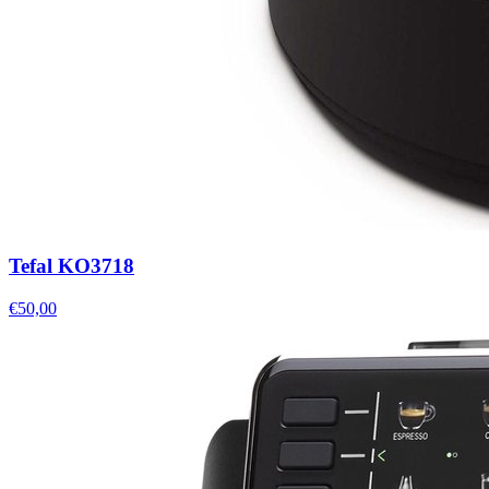
Tefal KO3718
€50,00