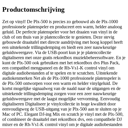
Productomschrijving
Zet op vinyl! De Plx-500 is precies zo gebouwd als de Plx-1000
professionele platenspeler en produceert een warm, helder analoog
geluid. De perfecte platenspeler voor het draaien van vinyl in de
club of om thuis van je platencollectie te genieten. Deze stevig
gebouwde draaitafel met directe aandrijving met hoog koppel heeft
een uitstekende trillingsdemping en biedt een zeer nauwkeurige
geluidsweergave. Via de USB-poort kun je je platencollectie
digitaliseren met onze gratis rekordbox muziekbeheersoftware. En je
kunt de Plx-500 ook gebruiken met het rekordbox dvs Plus Pack,
een compatibel mengpaneel en de Rb-Vs1-K control vinyl om
digitale audiobestanden af te spelen en te scratchen. Uitstekende
audiokenmerken Net als de Plx-1000 professionele platenspeler is
de Plx-500 ontworpen voor een warm en helder vinylgeluid. De
kortst mogelijke signaalweg van de naald naar de uitgangen en de
uitstekende trillingsdemping zorgen voor een zeer nauwkeurige
geluidsweergave met de laagst mogelijke vervorming. Eenvoudig
digitaliseren Digitaliseer je vinylcollectie in hoge kwaliteit door
eenvoudigweg de USB-uitgang van je Plx-500 aan te sluiten op je
Mac of PC. Elegant DJ-ing Mix en scratch je vinyl met de Plx-500,
of combineer de draaitafel met rekordbox dvs, een compatibele DJ
mixer en de Rb-Vs1-K control vinyl om je digitale audiobestanden