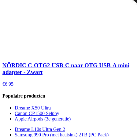
NÖRDIC C-OTG2 USB-C naar OTG USB-A mini
adapter - Zwart
€6,95
Populaire producten
Dreame X50 Ultra
Canon CP1500 Selphy
Apple Airpods (3e generatie)
Dreame L10s Ultra Gen 2
Samsung 990 Pro (met heatsink) 2TB (PC Pack)