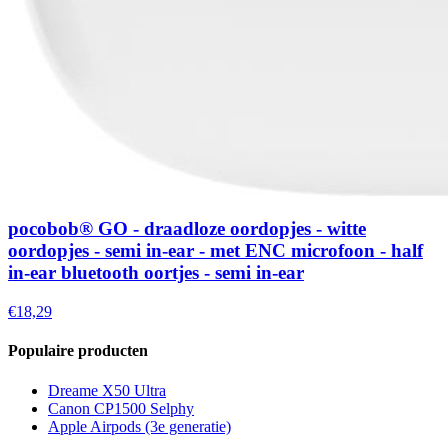
pocobob® GO - draadloze oordopjes - witte
oordopjes - semi in-ear - met ENC microfoon - half
in-ear bluetooth oortjes - semi in-ear
€18,29
Populaire producten
Dreame X50 Ultra
Canon CP1500 Selphy
Apple Airpods (3e generatie)