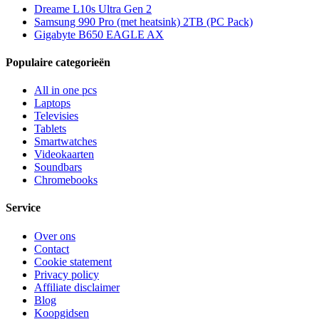
Dreame L10s Ultra Gen 2
Samsung 990 Pro (met heatsink) 2TB (PC Pack)
Gigabyte B650 EAGLE AX
Populaire categorieën
All in one pcs
Laptops
Televisies
Tablets
Smartwatches
Videokaarten
Soundbars
Chromebooks
Service
Over ons
Contact
Cookie statement
Privacy policy
Affiliate disclaimer
Blog
Koopgidsen