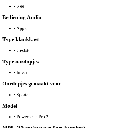
•
Nee
Bediening Audio
•
Apple
Type klankkast
•
Gesloten
Type oordopjes
•
In-ear
Oordopjes gemaakt voor
•
Sporten
Model
•
Powerbeats Pro 2
MPN (Manufacturer Part Number)