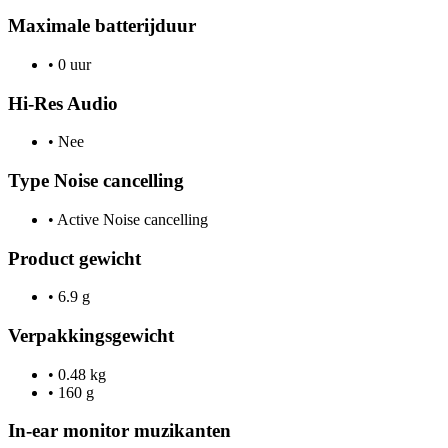
Maximale batterijduur
•
0 uur
Hi-Res Audio
•
Nee
Type Noise cancelling
•
Active Noise cancelling
Product gewicht
•
6.9 g
Verpakkingsgewicht
•
0.48 kg
•
160 g
In-ear monitor muzikanten