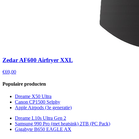
Zedar AF600 Airfryer XXL
€69,00
Populaire producten
Dreame X50 Ultra
Canon CP1500 Selphy
Apple Airpods (3e generatie)
Dreame L10s Ultra Gen 2
Samsung 990 Pro (met heatsink) 2TB (PC Pack)
Gigabyte B650 EAGLE AX