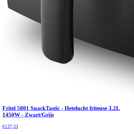
Fritel 5801 SnackTastic - Hetelucht friteuse 3.2L
1450W - Zwart/Grijs
€137,33