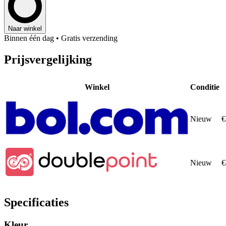
Naar winkel
Binnen één dag
• Gratis verzending
Prijsvergelijking
Winkel
Conditie
Nieuw
€
Nieuw
€
Specificaties
Kleur