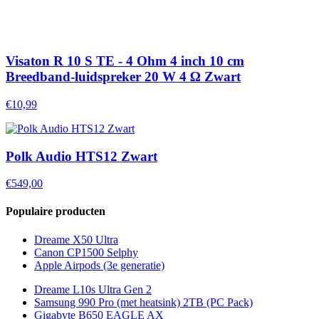
Visaton R 10 S TE - 4 Ohm 4 inch 10 cm
Breedband-luidspreker 20 W 4 Ω Zwart
€10,99
Polk Audio HTS12 Zwart
€549,00
Populaire producten
Dreame X50 Ultra
Canon CP1500 Selphy
Apple Airpods (3e generatie)
Dreame L10s Ultra Gen 2
Samsung 990 Pro (met heatsink) 2TB (PC Pack)
Gigabyte B650 EAGLE AX