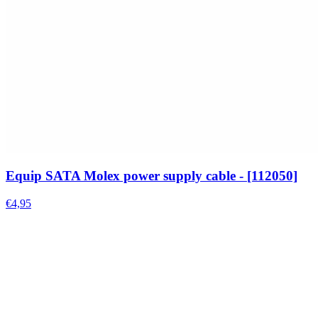
Equip SATA Molex power supply cable - [112050]
€4,95