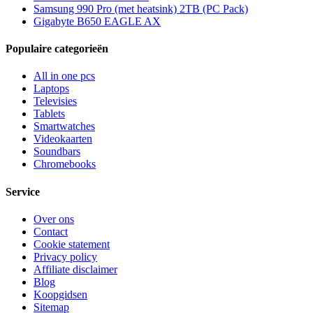
Samsung 990 Pro (met heatsink) 2TB (PC Pack)
Gigabyte B650 EAGLE AX
Populaire categorieën
All in one pcs
Laptops
Televisies
Tablets
Smartwatches
Videokaarten
Soundbars
Chromebooks
Service
Over ons
Contact
Cookie statement
Privacy policy
Affiliate disclaimer
Blog
Koopgidsen
Sitemap